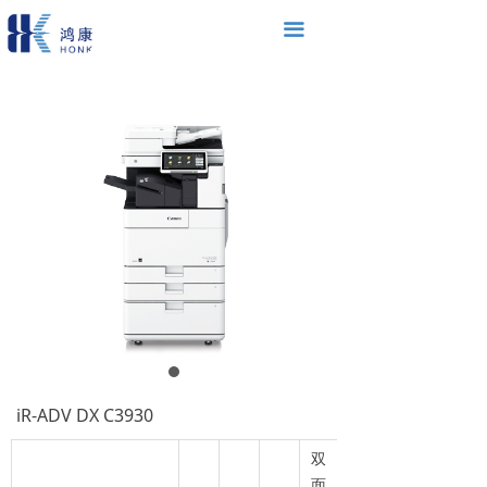
끀
iR-ADV DX C3930
双
面