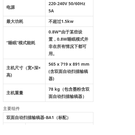
220-240V 50/60Hz
电源
5A
最大功耗
不超过1.5kw
0.8W*由于某些设
置，0.8W睡眠模式并
“睡眠”模式能耗
非在所有情况下都可
用。
565 x 719 x 891 mm
主机尺寸（宽×深×
(含双面自动扫描输稿
高)
器)
78 kg（包含墨粉含双
主机重量
面自动扫描输稿器）
主要组件
双面自动扫描输稿器-BA1（标配）
原稿输
自动文档输稿器