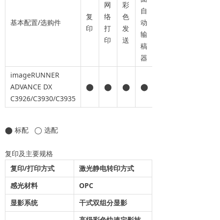
网
彩
自
复
络
色
基本配置/选购件
动
印
打
发
输
印
送
稿
器
imageRUNNER
ADVANCE DX
⬤
⬤
⬤
⬤
C3926/C3930/C3935
⬤ 标配 ◯ 选配
复印及主要规格
复印/打印方式
激光静电转印方式
感光材料
OPC
显影系统
干式双组分显影
高级彩色快速定影技