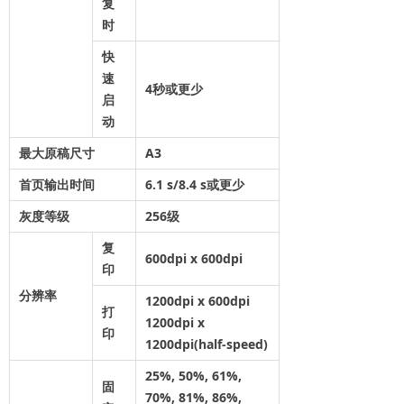
复
时
快
速
4秒或更少
启
动
最大原稿尺寸
A3
首页输出时间
6.1
s
/8.4 s或更少
灰度等级
256级
复
600dpi x 600dpi
印
分辨率
1200dpi x 600dpi
打
1200dpi x
印
1200dpi(half-speed)
25%, 50%, 61%,
固
70%, 81%, 86%,