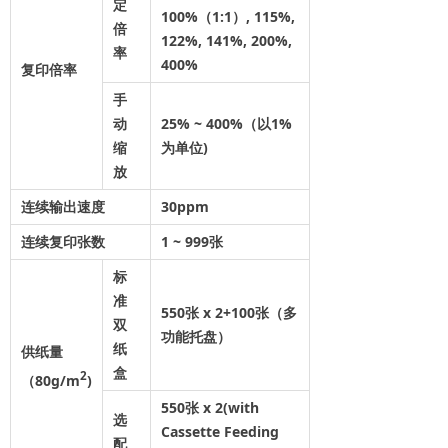
定
100%（1:1）, 115%,
倍
122%, 141%, 200%,
率
400%
复印倍率
手
动
25% ~ 400%（以1%
缩
为单位)
放
连续输出速度
30ppm
连续复印张数
1 ~ 999张
标
准
550张 x 2+100张（多
双
功能托盘）
纸
供纸量
盒
2
（80g/m
)
550张 x 2(with
选
Cassette Feeding
配